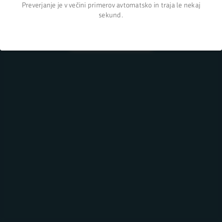
Preverjanje je v večini primerov avtomatsko in traja le nekaj
sekund.
Nazaj na domačo stran