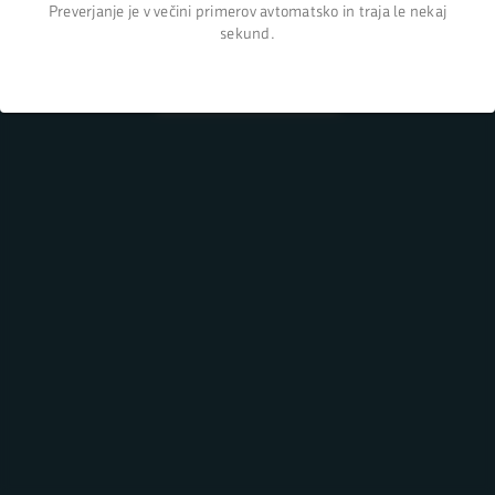
Preverjanje je v večini primerov avtomatsko in traja le nekaj
sekund.
Nazaj na domačo stran